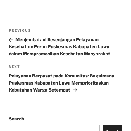
Post
Previous
PREVIOUS
navigation
Post
Menjembatani Kesenjangan Pelayanan
Kesehatan: Peran Puskesmas Kabupaten Luwu
dalam Mempromosikan Kesehatan Masyarakat
Next
NEXT
Post
Pelayanan Berpusat pada Komunitas: Bagaimana
Puskesmas Kabupaten Luwu Memprioritaskan
Kebutuhan Warga Setempat
Search