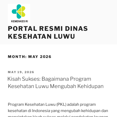
Skip
to
content
PORTAL RESMI DINAS
KESEHATAN LUWU
MONTH:
MAY 2026
POSTED
MAY 19, 2026
ON
Kisah Sukses: Bagaimana Program
Kesehatan Luwu Mengubah Kehidupan
Program Kesehatan Luwu (PKL) adalah program
kesehatan di Indonesia yang mengubah kehidupan dan
menciptakan kisah sukses melalui pendekatan layanan