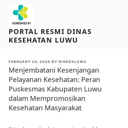
Skip
to
content
PORTAL RESMI DINAS
KESEHATAN LUWU
POSTED
FEBRUARY 23, 2026
BY
DINKESLUWU
ON
Menjembatani Kesenjangan
Pelayanan Kesehatan: Peran
Puskesmas Kabupaten Luwu
dalam Mempromosikan
Kesehatan Masyarakat