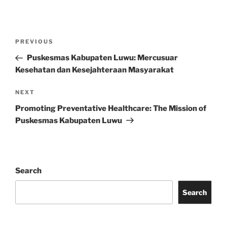
Post
Previous
PREVIOUS
navigation
Post
Puskesmas Kabupaten Luwu: Mercusuar
Kesehatan dan Kesejahteraan Masyarakat
Next
NEXT
Post
Promoting Preventative Healthcare: The Mission of
Puskesmas Kabupaten Luwu
Search
Search