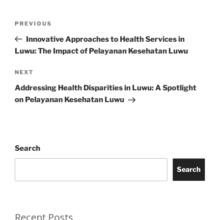
Post
Previous
PREVIOUS
navigation
Post
Innovative Approaches to Health Services in
Luwu: The Impact of Pelayanan Kesehatan Luwu
Next
NEXT
Post
Addressing Health Disparities in Luwu: A Spotlight
on Pelayanan Kesehatan Luwu
Search
Search
Recent Posts