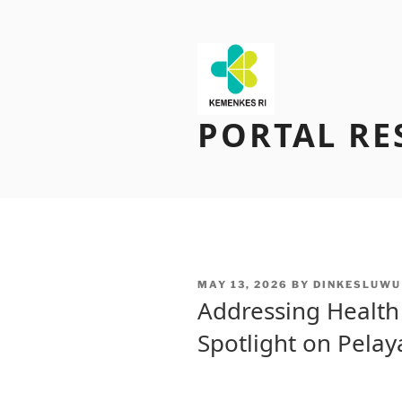
Skip
to
content
PORTAL RE
POSTED
MAY 13, 2026
BY
DINKESLUWU
ON
Addressing Health 
Spotlight on Pela