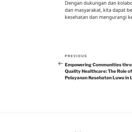
Dengan dukungan dan kolabor
dan masyarakat, kita dapat b
kesehatan dan mengurangi ke
Post
Previous
PREVIOUS
navigation
Post
Empowering Communities thr
Quality Healthcare: The Role of
Pelayanan Kesehatan Luwu in