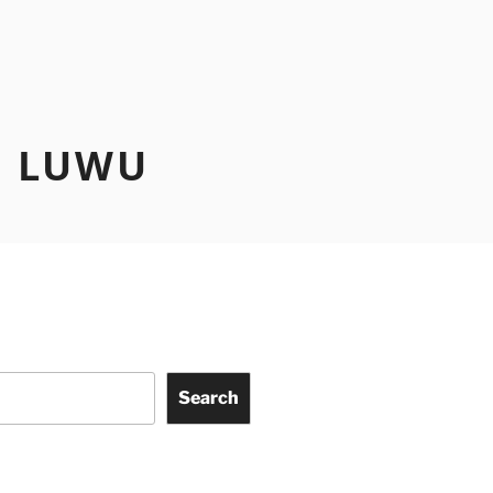
N LUWU
Search