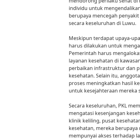
mendorong perilaku sehat d
individu untuk mengendalikan
berupaya mencegah penyakit
secara keseluruhan di Luwu.
Meskipun terdapat upaya-upay
harus dilakukan untuk menga
Pemerintah harus mengalokas
layanan kesehatan di kawasa
perbaikan infrastruktur dan p
kesehatan. Selain itu, anggot
proses meningkatkan hasil k
untuk kesejahteraan mereka s
Secara keseluruhan, PKL mem
mengatasi kesenjangan kese
klinik keliling, pusat keseha
kesehatan, mereka berupay
mempunyai akses terhadap la