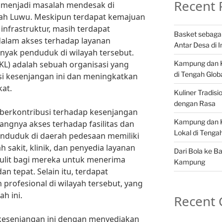
Recent 
 menjadi masalah mendesak di
yah Luwu. Meskipun terdapat kemajuan
infrastruktur, masih terdapat
Basket sebaga
dalam akses terhadap layanan
Antar Desa di 
anyak penduduk di wilayah tersebut.
Kampung dan Ku
L) adalah sebuah organisasi yang
di Tengah Globa
si kesenjangan ini dan meningkatkan
kat.
Kuliner Tradis
dengan Rasa
 berkontribusi terhadap kesenjangan
Kampung dan K
angnya akses terhadap fasilitas dan
Lokal di Teng
enduduk di daerah pedesaan memiliki
 sakit, klinik, dan penyedia layanan
Dari Bola ke B
sulit bagi mereka untuk menerima
Kampung
n tepat. Selain itu, terdapat
profesional di wilayah tersebut, yang
h ini.
Recent
kesenjangan ini dengan menyediakan