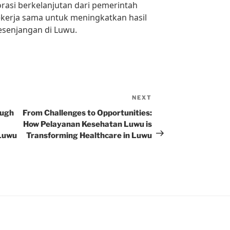
asi berkelanjutan dari pemerintah
ekerja sama untuk meningkatkan hasil
senjangan di Luwu.
NEXT
Next
Post
ough
From Challenges to Opportunities:
How Pelayanan Kesehatan Luwu is
 Luwu
Transforming Healthcare in Luwu