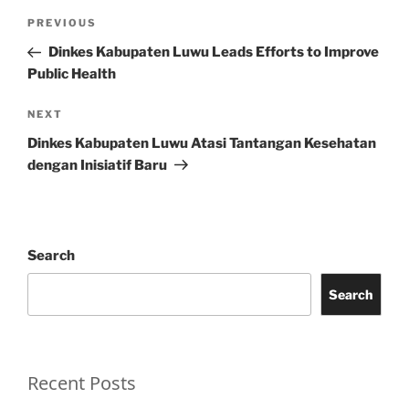
Post
Previous
PREVIOUS
navigation
Post
Dinkes Kabupaten Luwu Leads Efforts to Improve
Public Health
Next
NEXT
Post
Dinkes Kabupaten Luwu Atasi Tantangan Kesehatan
dengan Inisiatif Baru
Search
Search
Recent Posts