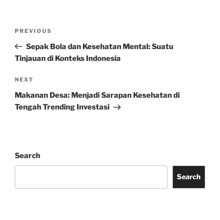
Post
Previous
PREVIOUS
navigation
Post
Sepak Bola dan Kesehatan Mental: Suatu
Tinjauan di Konteks Indonesia
Next
NEXT
Post
Makanan Desa: Menjadi Sarapan Kesehatan di
Tengah Trending Investasi
Search
Search