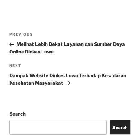
Post
Previous
PREVIOUS
navigation
Post
Melihat Lebih Dekat Layanan dan Sumber Daya
Online Dinkes Luwu
Next
NEXT
Post
Dampak Website Dinkes Luwu Terhadap Kesadaran
Kesehatan Masyarakat
Search
Search