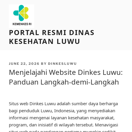
Skip
to
content
PORTAL RESMI DINAS
KESEHATAN LUWU
POSTED
JUNE 22, 2026
BY
DINKESLUWU
ON
Menjelajahi Website Dinkes Luwu:
Panduan Langkah-demi-Langkah
Situs web Dinkes Luwu adalah sumber daya berharga
bagi penduduk Luwu, Indonesia, yang menyediakan
informasi mengenai layanan kesehatan masyarakat,
program, dan inisiatif di wilayah tersebut. Menavigasi
situs web pada pandangan pertama mungkin sedikit