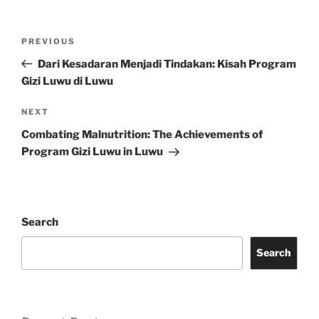
Post
Previous
PREVIOUS
navigation
Post
Dari Kesadaran Menjadi Tindakan: Kisah Program
Gizi Luwu di Luwu
Next
NEXT
Post
Combating Malnutrition: The Achievements of
Program Gizi Luwu in Luwu
Search
Search