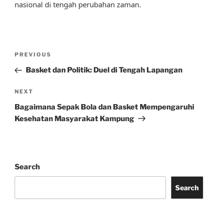
nasional di tengah perubahan zaman.
Post
Previous
PREVIOUS
navigation
Post
Basket dan Politik: Duel di Tengah Lapangan
Next
NEXT
Post
Bagaimana Sepak Bola dan Basket Mempengaruhi
Kesehatan Masyarakat Kampung
Search
Search