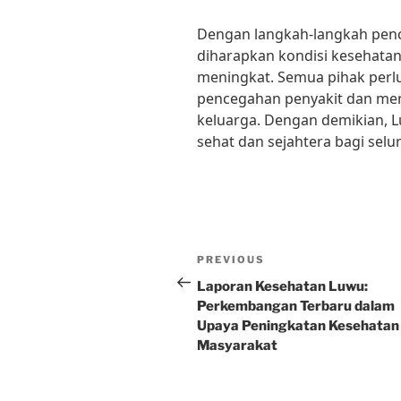
Dengan langkah-langkah penc
diharapkan kondisi kesehata
meningkat. Semua pihak perlu
pencegahan penyakit dan menj
keluarga. Dengan demikian, L
sehat dan sejahtera bagi sel
Post
Previous
PREVIOUS
navigation
Post
Laporan Kesehatan Luwu:
Perkembangan Terbaru dalam
Upaya Peningkatan Kesehatan
Masyarakat