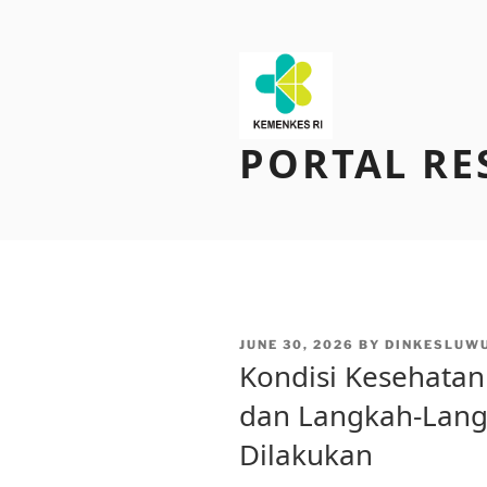
Skip
to
content
PORTAL RE
POSTED
JUNE 30, 2026
BY
DINKESLUW
ON
Kondisi Kesehatan
dan Langkah-Lan
Dilakukan