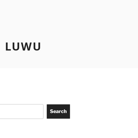
N LUWU
Search