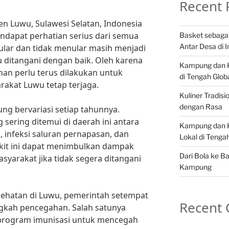
Recent 
en Luwu, Sulawesi Selatan, Indonesia
ndapat perhatian serius dari semua
Basket sebaga
Antar Desa di 
ular dan tidak menular masih menjadi
 ditangani dengan baik. Oleh karena
Kampung dan Ku
han perlu terus dilakukan untuk
di Tengah Globa
akat Luwu tetap terjaga.
Kuliner Tradis
dengan Rasa
ng bervariasi setiap tahunnya.
 sering ditemui di daerah ini antara
Kampung dan K
, infeksi saluran pernapasan, dan
Lokal di Teng
yakit ini dapat menimbulkan dampak
Dari Bola ke B
syarakat jika tidak segera ditangani
Kampung
ehatan di Luwu, pemerintah setempat
Recent
ngkah pencegahan. Salah satunya
rogram imunisasi untuk mencegah