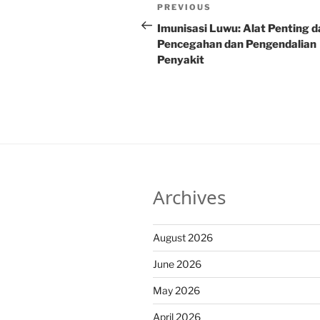
Post
Previous
PREVIOUS
navigation
Post
Imunisasi Luwu: Alat Penting 
Pencegahan dan Pengendalian
Penyakit
Archives
August 2026
June 2026
May 2026
April 2026