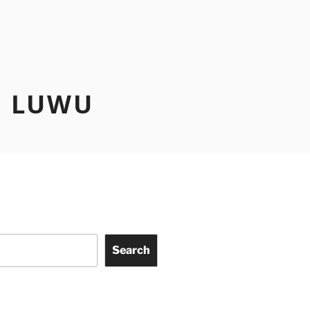
N LUWU
Search