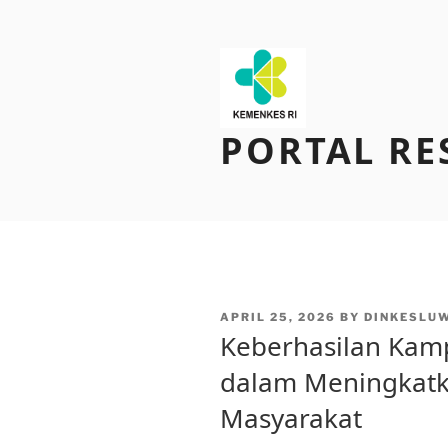
Skip
to
content
PORTAL RE
POSTED
APRIL 25, 2026
BY
DINKESLU
ON
Keberhasilan Kam
dalam Meningkatk
Masyarakat