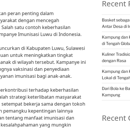
Recent 
an peran penting dalam
syarakat dengan mencegah
Basket sebaga
Antar Desa di 
 Salah satu contoh keberhasilan
mpanye Imunisasi Luwu di Indonesia.
Kampung dan Ku
di Tengah Globa
uncurkan di Kabupaten Luwu, Sulawesi
Kuliner Tradis
ujuan untuk meningkatkan tingkat
dengan Rasa
anak di wilayah tersebut. Kampanye ini
ngnya vaksinasi dan penyediaan
Kampung dan K
yanan imunisasi bagi anak-anak.
Lokal di Teng
Dari Bola ke B
berkontribusi terhadap keberhasilan
Kampung
ah strategi keterlibatan masyarakat
an setempat bekerja sama dengan tokoh
n pemangku kepentingan lainnya
Recent
n tentang manfaat imunisasi dan
u kesalahpahaman yang mungkin