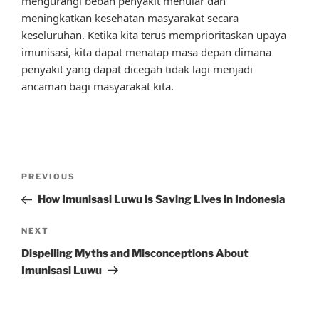
mengurangi beban penyakit menular dan
meningkatkan kesehatan masyarakat secara
keseluruhan. Ketika kita terus memprioritaskan upaya
imunisasi, kita dapat menatap masa depan dimana
penyakit yang dapat dicegah tidak lagi menjadi
ancaman bagi masyarakat kita.
Post
Previous
PREVIOUS
navigation
Post
How Imunisasi Luwu is Saving Lives in Indonesia
Next
NEXT
Post
Dispelling Myths and Misconceptions About
Imunisasi Luwu