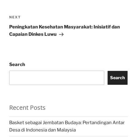
Post
navigation
Next
NEXT
Post
Peningkatan Kesehatan Masyarakat: Inisiatif dan
Capaian Dinkes Luwu
Search
Search
Recent Posts
Basket sebagai Jembatan Budaya: Pertandingan Antar
Desa di Indonesia dan Malaysia