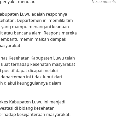
enyakit menular.
No comments t
 Kabupaten Luwu adalah responnya
ehatan. Departemen ini memiliki tim
tih yang mampu menangani keadaan
kit atau bencana alam. Respons mereka
ah membantu meminimalkan dampak
masyarakat.
Dinas Kesehatan Kabupaten Luwu telah
kuat terhadap kesehatan masyarakat
positif dapat dicapai melalui
 departemen ini tidak luput dari
ah diakui keunggulannya dalam
nkes Kabupaten Luwu ini menjadi
vestasi di bidang kesehatan
rhadap kesejahteraan masyarakat.