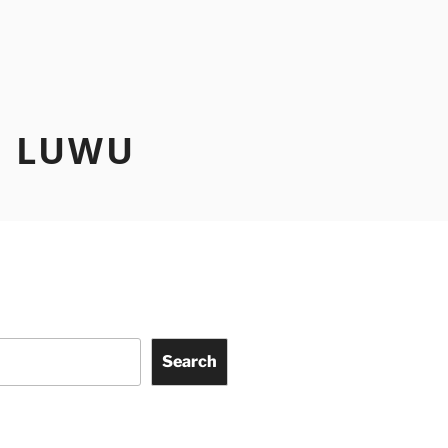
N LUWU
Search