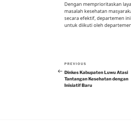
Dengan memprioritaskan laya
masalah kesehatan masyaraka
secara efektif, departemen in
untuk diikuti oleh departemen
Post
Previous
PREVIOUS
navigation
Post
Dinkes Kabupaten Luwu Atasi
Tantangan Kesehatan dengan
Inisiatif Baru