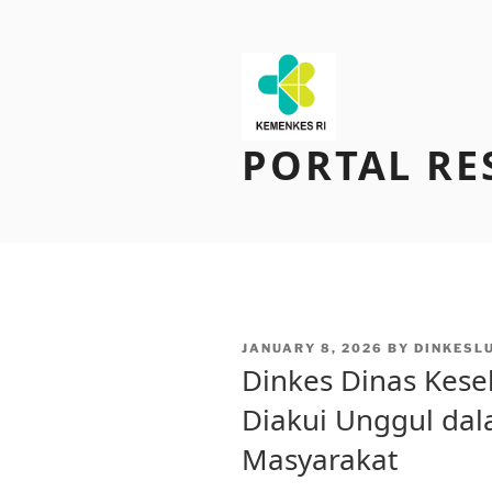
Skip
to
content
PORTAL RE
POSTED
JANUARY 8, 2026
BY
DINKESL
ON
Dinkes Dinas Kes
Diakui Unggul da
Masyarakat