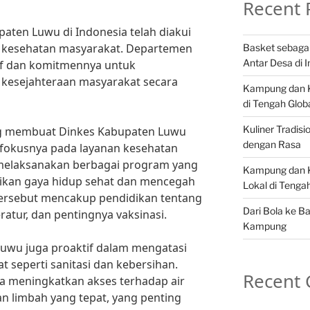
Recent 
aten Luwu di Indonesia telah diakui
 kesehatan masyarakat. Departemen
Basket sebaga
Antar Desa di 
tif dan komitmennya untuk
kesejahteraan masyarakat secara
Kampung dan Ku
di Tengah Globa
Kuliner Tradis
yang membuat Dinkes Kabupaten Luwu
dengan Rasa
fokusnya pada layanan kesehatan
 melaksanakan berbagai program yang
Kampung dan K
kan gaya hidup sehat dan mencegah
Lokal di Teng
ersebut mencakup pendidikan tentang
Dari Bola ke B
eratur, dan pentingnya vaksinasi.
Kampung
 Luwu juga proaktif dalam mengatasi
 seperti sanitasi dan kebersihan.
Recent
a meningkatkan akses terhadap air
n limbah yang tepat, yang penting