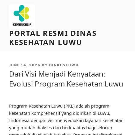
Skip
to
content
PORTAL RESMI DINAS
KESEHATAN LUWU
POSTED
JUNE 14, 2026
BY
DINKESLUWU
ON
Dari Visi Menjadi Kenyataan:
Evolusi Program Kesehatan Luwu
Program Kesehatan Luwu (PKL) adalah program
kesehatan komprehensif yang didirikan di Luwu,
Indonesia dengan visi menyediakan layanan kesehatan
yang mudah diakses dan berkualitas bagi seluruh
penduduk di wilayah tersebut. Program ini diprakarsai