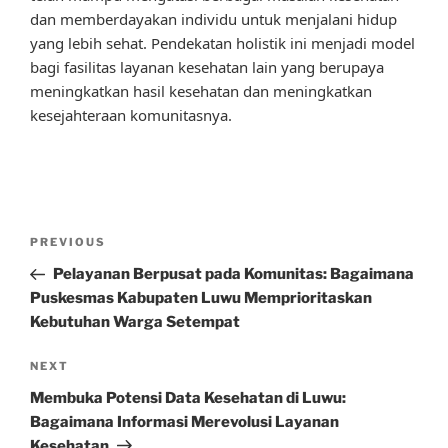
dan memberdayakan individu untuk menjalani hidup
yang lebih sehat. Pendekatan holistik ini menjadi model
bagi fasilitas layanan kesehatan lain yang berupaya
meningkatkan hasil kesehatan dan meningkatkan
kesejahteraan komunitasnya.
Post
Previous
PREVIOUS
navigation
Post
Pelayanan Berpusat pada Komunitas: Bagaimana
Puskesmas Kabupaten Luwu Memprioritaskan
Kebutuhan Warga Setempat
Next
NEXT
Post
Membuka Potensi Data Kesehatan di Luwu:
Bagaimana Informasi Merevolusi Layanan
Kesehatan