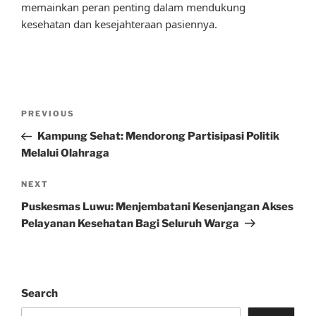
memainkan peran penting dalam mendukung
kesehatan dan kesejahteraan pasiennya.
Post
Previous
PREVIOUS
navigation
Post
Kampung Sehat: Mendorong Partisipasi Politik
Melalui Olahraga
Next
NEXT
Post
Puskesmas Luwu: Menjembatani Kesenjangan Akses
Pelayanan Kesehatan Bagi Seluruh Warga
Search