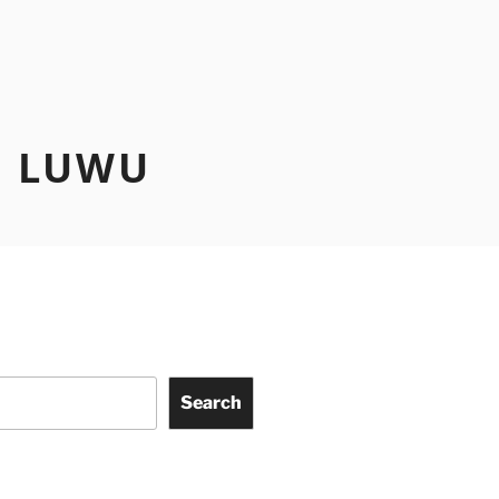
N LUWU
Search