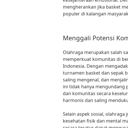
kesejahteraan emosional. Den
mengherankan jika basket men
populer di kalangan masyarak
Menggali Potensi Kom
Olahraga merupakan salah sa
memperkuat komunitas di be
Indonesia. Dengan mengadaka
turnamen basket dan sepak b
saling mengenal, dan menjali
ini tidak hanya mengundang par
dan komunitas secara keselu
harmonis dan saling menduk
Selain aspek sosial, olahrag
kesehatan fisik dan mental mas
secara teratur dapat menguran