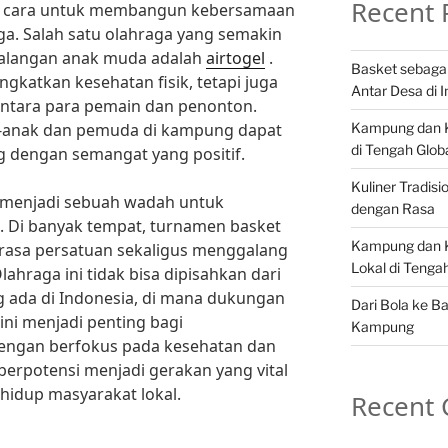
Recent 
ri cara untuk membangun kebersamaan
ga. Salah satu olahraga yang semakin
 kalangan anak muda adalah
airtogel
.
Basket sebaga
ngkatkan kesehatan fisik, tetapi juga
Antar Desa di 
antara para pemain dan penonton.
Kampung dan Ku
ak-anak dan pemuda di kampung dapat
di Tengah Globa
ng dengan semangat yang positif.
Kuliner Tradis
ga menjadi sebuah wadah untuk
dengan Rasa
. Di banyak tempat, turnamen basket
Kampung dan K
rasa persatuan sekaligus menggalang
Lokal di Teng
hraga ini tidak bisa dipisahkan dari
ng ada di Indonesia, di mana dukungan
Dari Bola ke B
 ini menjadi penting bagi
Kampung
ngan berfokus pada kesehatan dan
berpotensi menjadi gerakan yang vital
hidup masyarakat lokal.
Recent