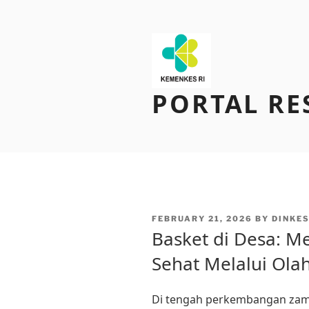
Skip
to
content
PORTAL RE
POSTED
FEBRUARY 21, 2026
BY
DINKE
ON
Basket di Desa: 
Sehat Melalui Ola
Di tengah perkembangan zama