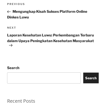
Post
Previous
PREVIOUS
navigation
Post
Mengungkap Kisah Sukses Platform Online
Dinkes Luwu
Next
NEXT
Post
Laporan Kesehatan Luwu: Perkembangan Terbaru
dalam Upaya Peningkatan Kesehatan Masyarakat
Search
Search
Recent Posts